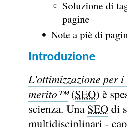
Soluzione di ta
pagine
Note a piè di pagi
Introduzione
L'ottimizzazione per i
merito™
(
SEO
) è spe
scienza. Una
SEO
di s
multidisciplinari - ca