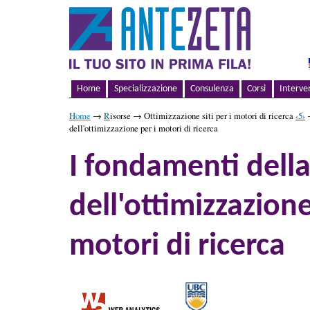
Home
Specializzazione
Consulenza
Corsi
Interve
H
ome
→
R
isorse → Ottimizzazione siti per i motori di ricerca
‹5›
→
dell'ottimizzazione per i motori di ricerca
I fondamenti dell
dell'ottimizzazione 
motori di ricerca