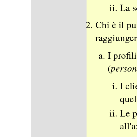
La s
Chi è il p
raggiunge
I profil
(
person
I cli
quel
Le p
all'