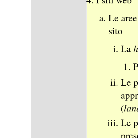
Le aree
sito
La
P
Le p
appr
(
lan
Le p
pres