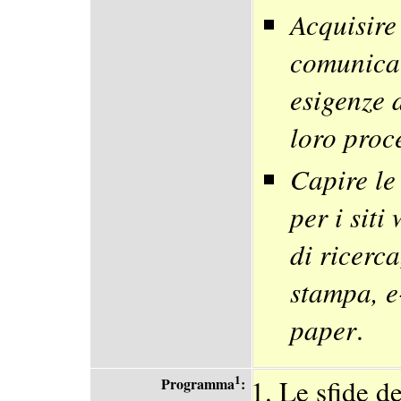
Acquisire 
comunicar
esigenze d
loro proc
Capire le
per i siti
di ricerc
stampa, e
paper
.
1
Le sfide d
Programma
: