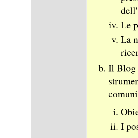
dell
Le p
La n
rice
Il Blog
strumen
comuni
Obie
I po