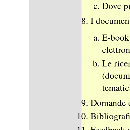
Dove pu
I documen
E-book 
elettro
Le rice
(docume
tematic
Domande e
Bibliografi
Feedback d