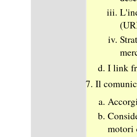
L'in
(UR
Stra
merc
I link f
Il comunic
Accorgi
Conside
motori 