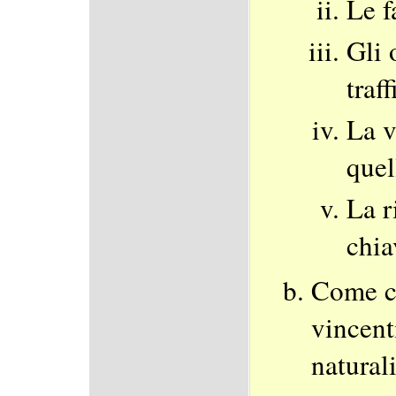
Le f
Gli 
traff
La v
quel
La r
chia
Come c
vincenti
naturali