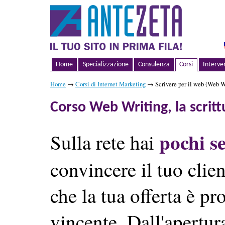
Home
Specializzazione
Consulenza
Corsi
Interve
Home
→
Corsi di Internet Marketing
→ Scrivere per il web (Web W
Corso Web Writing, la scritt
pochi s
Sulla rete hai
convincere il tuo clie
che la tua offerta è pr
vincente. Dall'apertur