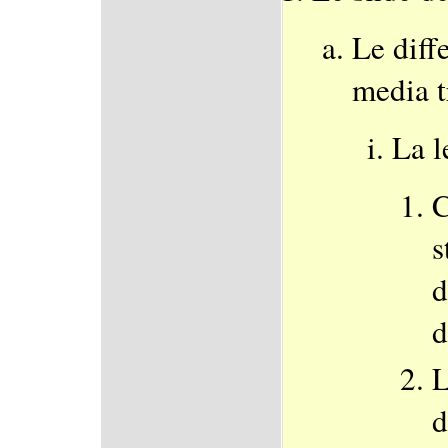
Le diff
media t
La l
C
s
d
d
L
d