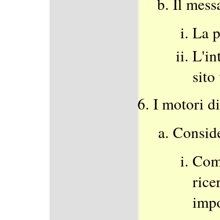
Il mess
La p
L'in
sito
I motori di
Conside
Come
rice
impo