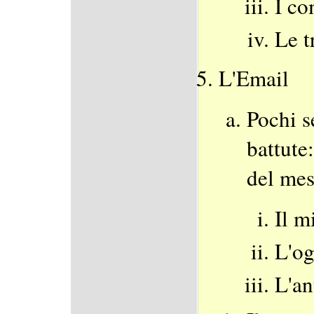
I c
Le t
L'Email
Pochi s
battute
del me
Il m
L'og
L'an