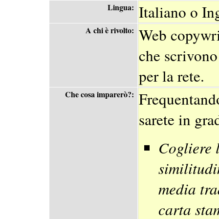
Lingua:
Italiano o In
A chi è rivolto:
Web copywrit
che scrivono
per la rete.
Che cosa imparerò?:
Frequentando
sarete in gra
Cogliere l
similitudi
media tra
carta stam