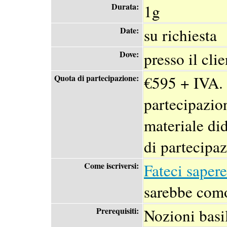
Durata:
1g
Date:
su richiesta
Dove:
presso il clie
Quota di partecipazione:
€595 + IVA. 
partecipazio
materiale did
di partecipaz
Come iscriversi:
Fateci saper
sarebbe como
Prerequisiti:
Nozioni basil