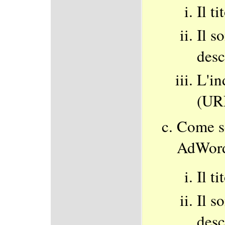
Il t
Il s
desc
L'in
(UR
Come sc
AdWord
Il t
Il s
desc